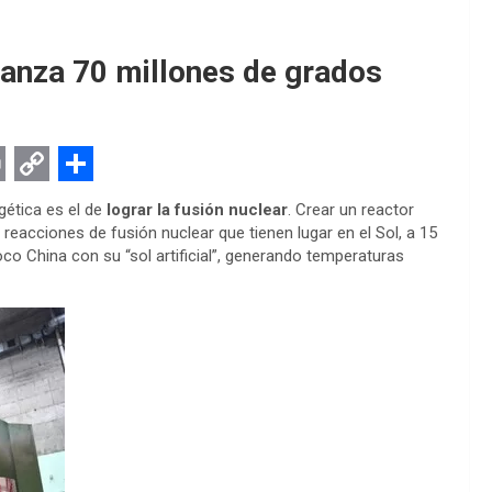
lcanza 70 millones de grados
C
S
gética es el de
lograr la fusión nuclear
. Crear un reactor
o
h
s reacciones de fusión nuclear que tienen lugar en el Sol, a 15
co China con su “sol artificial”, generando temperaturas
p
a
y
r
L
e
i
n
k