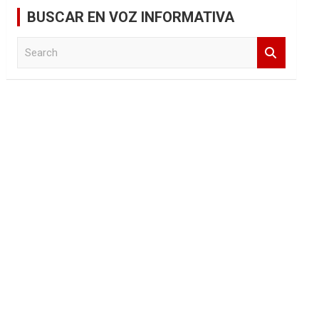
BUSCAR EN VOZ INFORMATIVA
S
e
a
r
c
h