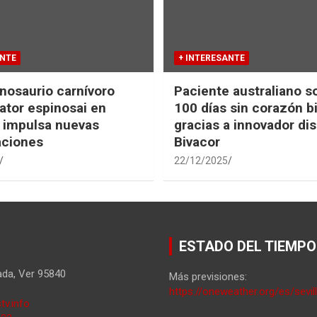
ANTE
+ INTERESANTE
nosaurio carnívoro
Paciente australiano s
tor espinosai en
100 días sin corazón b
 impulsa nuevas
gracias a innovador dis
aciones
Bivacor
22/12/2025
ESTADO DEL TIEMPO
ada
,
Ver
95840
Más previsiones:
https://oneweather.org/es/sevil
tv.info