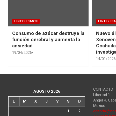
+ INTERESANTE
+ INTERES
Consumo de azúcar destruye la
Nuevo di
función cerebral y aumenta la
Xenovena
ansiedad
Coahuila
investig
19/04/2026
14/01/2026
CONTACTO
AGOSTO 2026
Libertad 1
Angel R. Cab
L
M
X
J
V
S
D
Mexico
1
2
editorial@ncs