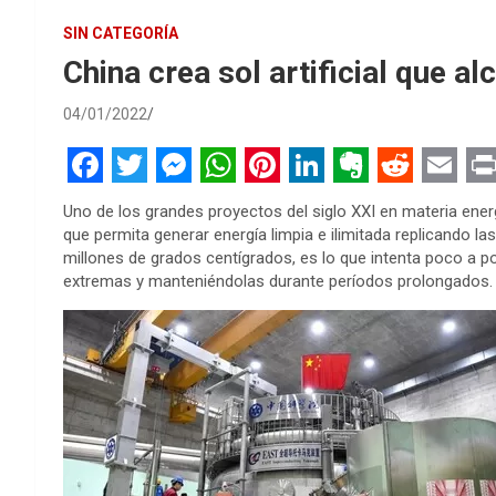
SIN CATEGORÍA
China crea sol artificial que a
04/01/2022
F
T
M
W
P
L
E
R
E
P
Uno de los grandes proyectos del siglo XXI en materia ener
a
w
e
h
i
i
v
e
m
r
que permita generar energía limpia e ilimitada replicando la
millones de grados centígrados, es lo que intenta poco a po
c
i
s
a
n
n
e
d
a
i
extremas y manteniéndolas durante períodos prolongados.
e
t
s
t
t
k
r
d
i
n
b
t
e
s
e
e
n
i
l
t
o
e
n
A
r
d
o
t
o
r
g
p
e
I
t
k
e
p
s
n
e
r
t