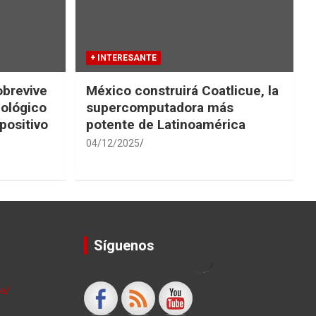
+ INTERESANTE
obrevive
México construirá Coatlicue, la
iológico
supercomputadora más
positivo
potente de Latinoamérica
04/12/2025
Síguenos
by
le/