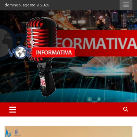
Skip
domingo, agosto 9, 2026
to
content
Libertad informativa
ncstv.info