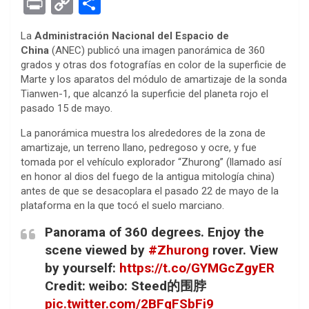
Pr
C
S
ce
tt
se
at
er
ke
rn
d
ail
in
o
h
La
Administración Nacional del Espacio de
b
er
n
s
es
dI
ot
di
t
py
ar
China
(ANEC) publicó una imagen panorámica de 360
o
g
A
t
n
e
t
Li
e
grados y otras dos fotografías en color de la superficie de
Marte y los aparatos del módulo de amartizaje de la sonda
o
er
p
n
Tianwen-1, que alcanzó la superficie del planeta rojo el
k
p
k
pasado 15 de mayo.
La panorámica muestra los alrededores de la zona de
amartizaje, un terreno llano, pedregoso y ocre, y fue
tomada por el vehículo explorador “Zhurong” (llamado así
en honor al dios del fuego de la antigua mitología china)
antes de que se desacoplara el pasado 22 de mayo de la
plataforma en la que tocó el suelo marciano.
Panorama of 360 degrees. Enjoy the
scene viewed by
#Zhurong
rover. View
by yourself:
https://t.co/GYMGcZgyER
Credit: weibo: Steed的围脖
pic.twitter.com/2BFgFSbFi9