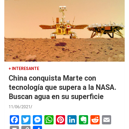
+ INTERESANTE
China conquista Marte con
tecnología que supera a la NASA.
Buscan agua en su superficie
11/06/2021
F
T
M
W
Pi
Li
E
R
E
a
wi
es
h
nt
n
ve
e
m