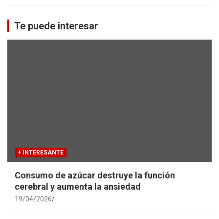
a
r
c
Te puede interesar
h
+ INTERESANTE
Consumo de azúcar destruye la función
cerebral y aumenta la ansiedad
19/04/2026