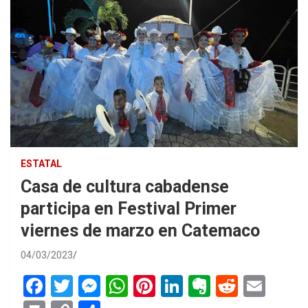
ESTATAL
Casa de cultura cabadense
participa en Festival Primer
viernes de marzo en Catemaco
04/03/2023
F
T
M
W
Pi
Li
E
R
E
a
wi
es
h
nt
n
ve
e
m