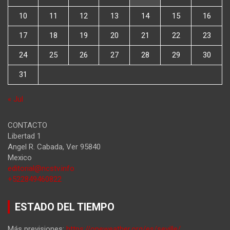
10
11
12
13
14
15
16
17
18
19
20
21
22
23
24
25
26
27
28
29
30
31
« Jul
CONTACTO
Libertad 1
Angel R. Cabada
,
Ver
95840
Mexico
editorial@ncstv.info
+522849460822
ESTADO DEL TIEMPO
Más previsiones:
https://oneweather.org/es/seville/