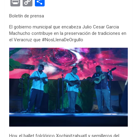
Pr
C
S
ce
tt
se
at
er
ke
rn
d
ail
in
o
h
Boletín de prensa
b
er
n
s
es
dI
ot
di
t
py
ar
o
g
A
t
n
e
t
El gobierno municipal que encabeza Julio Cesar Garcia
Li
e
Machucho contribuye en la preservación de tradiciones en
o
er
p
n
el Veracruz que #NosLlenaDeOrgullo
k
p
k
Hoy, el ballet folclórico Xochipitzahuatl y semilleros del