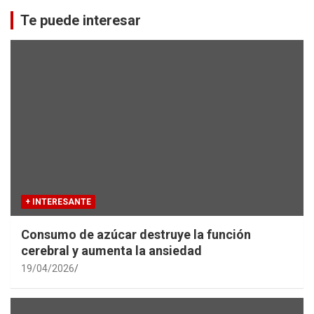
r
c
Te puede interesar
h
+ INTERESANTE
Consumo de azúcar destruye la función
cerebral y aumenta la ansiedad
19/04/2026