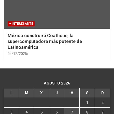
+ INTERESANTE
México construirá Coatlicue, la
supercomputadora más potente de
Latinoamérica
04/12/2025
AGOSTO 2026
L
M
X
J
V
S
D
1
2
3
4
5
6
7
8
9