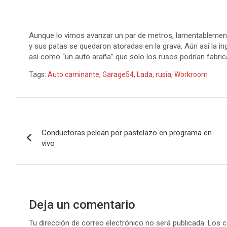
Aunque lo vimos avanzar un par de metros, lamentablemen
y sus patas se quedaron atoradas en la grava. Aún así la ing
así como “un auto araña” que solo los rusos podrían fabric
Tags:
Auto caminante
,
Garage54
,
Lada
,
rusia
,
Workroom
Navegación
Conductoras pelean por pastelazo en programa en
de
vivo
entradas
Deja un comentario
Tu dirección de correo electrónico no será publicada.
Los c