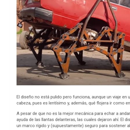
El diseño no está pulido pero funciona, aunque un viaje e
cabeza, pues es lentísimo y, además, qué flojera ir como en
A pesar de que no es la mejor mecánica para echar a andar 
ayuda de las llantas delanteras, las cuales dejaron ahí. El d
un marco rígido y (supuestamente) seguro para sostener al 