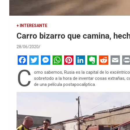
+ INTERESANTE
Carro bizarro que camina, hec
28/06/2020
F
T
M
W
P
L
E
R
E
P
C
omo sabemos, Rusia es la capital de lo excéntrico 
a
w
e
h
i
i
v
e
m
r
sobretodo a la hora de inventar cosas extrañas, 
de una película postapocalíptica.
c
i
s
a
n
n
e
d
a
i
e
t
s
t
t
k
r
d
i
n
b
t
e
s
e
e
n
i
l
t
o
e
n
A
r
d
o
t
o
r
g
p
e
I
t