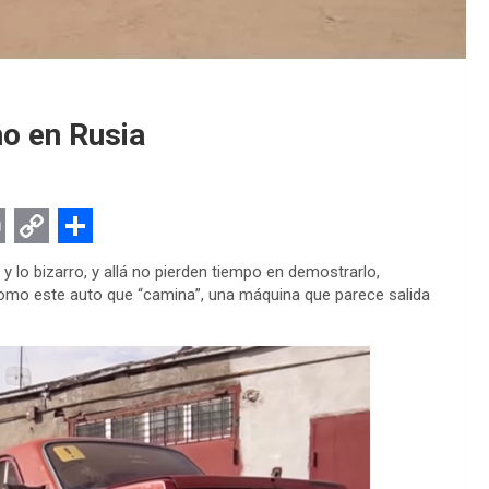
ho en Rusia
C
S
y lo bizarro, y allá no pierden tiempo en demostrarlo,
o
h
como este auto que “camina”, una máquina que parece salida
p
a
y
r
L
e
i
n