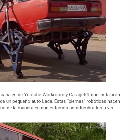
k
 canales de Youtube Workroom y Garage54, que instalaron
 de un pequeño auto Lada. Estas “piernas” robóticas hacen
ro no de la manera en que estamos acostumbrados a ver