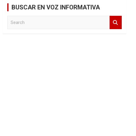
BUSCAR EN VOZ INFORMATIVA
S
e
a
r
c
h