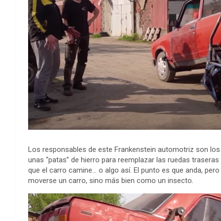
k
e
p
s
n
e
r
t
Los responsables de este Frankenstein automotriz son los
unas “patas” de hierro para reemplazar las ruedas traseras
que el carro camine… o algo así. El punto es que anda, pe
moverse un carro, sino más bien como un insecto.