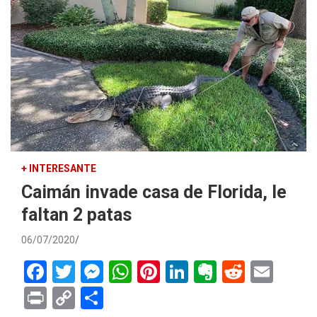
+ INTERESANTE
Caimán invade casa de Florida, le
faltan 2 patas
06/07/2020
F
T
M
W
Pi
Li
E
R
E
a
wi
es
h
nt
n
ve
e
m
Pr
C
S
ce
tt
se
at
er
ke
rn
d
ail