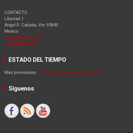
CONTACTO
Libertad 1
Angel R. Cabada
,
Ver
95840
Mexico
editorial@ncstv.info
+522849460822
ESTADO DEL TIEMPO
Más previsiones:
https://oneweather.org/es/seville/
Síguenos
by