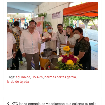
Tags:
aguinaldo
,
CMAPS
,
hermas cortes garcia
,
lerdo de tejada
Navegación
KFC lanza consola de videojuegos que calienta tu pollo