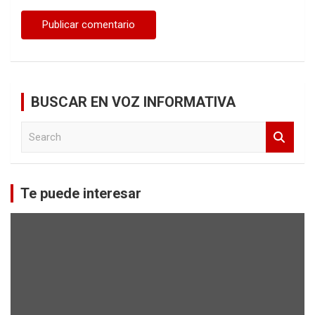
BUSCAR EN VOZ INFORMATIVA
S
e
a
r
c
Te puede interesar
h