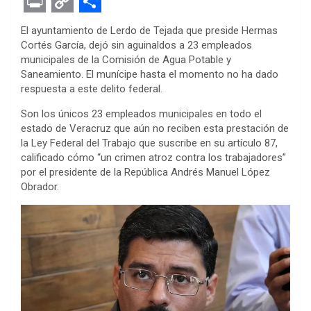
F
T
M
W
P
L
E
R
E
a
w
e
h
i
i
v
e
m
P
C
S
El ayuntamiento de Lerdo de Tejada que preside Hermas
c
i
s
a
n
n
e
d
a
r
o
h
Cortés García, dejó sin aguinaldos a 23 empleados
municipales de la Comisión de Agua Potable y
e
t
s
t
t
k
r
d
i
i
p
a
Saneamiento. El munícipe hasta el momento no ha dado
b
t
e
s
e
e
n
i
l
n
y
r
respuesta a este delito federal.
o
e
n
A
r
d
o
t
t
L
e
Son los únicos 23 empleados municipales en todo el
o
r
g
p
e
I
t
i
estado de Veracruz que aún no reciben esta prestación de
la Ley Federal del Trabajo que suscribe en su artículo 87,
k
e
p
s
n
e
n
calificado cómo “un crimen atroz contra los trabajadores”
r
t
por el presidente de la República Andrés Manuel López
k
Obrador.