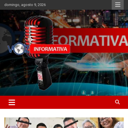
Skip
domingo, agosto 9, 2026
to
content
Libertad informativa
ncstv.info