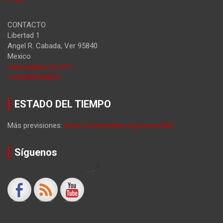
CONTACTO
Libertad 1
Angel R. Cabada
,
Ver
95840
Mexico
editorial@ncstv.info
+522849460822
ESTADO DEL TIEMPO
Más previsiones:
https://oneweather.org/es/seville/
Síguenos
by