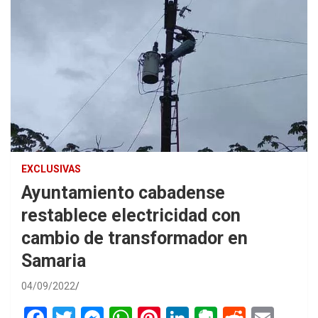
EXCLUSIVAS
Ayuntamiento cabadense
restablece electricidad con
cambio de transformador en
Samaria
04/09/2022
F
T
M
W
Pi
Li
E
R
E