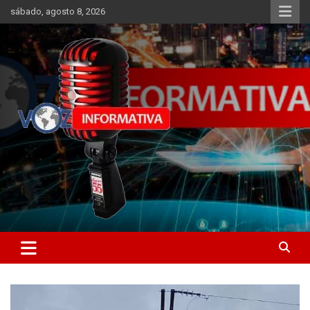
Skip
sábado, agosto 8, 2026
to
content
Libertad informativa
ncstv.info