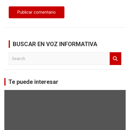
BUSCAR EN VOZ INFORMATIVA
S
e
a
r
c
Te puede interesar
h