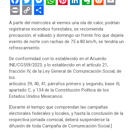
F
T
M
W
P
L
E
R
E
a
w
e
h
i
i
v
e
m
P
C
S
A partir del miércoles al viernes una ola de calor, podrían
c
i
s
a
n
n
e
d
a
r
o
h
registrarse incendios forestales, se recomienda
precaución; el sábado y domingo un frente frío que dejaría
e
t
s
t
t
k
r
d
i
i
p
a
evento de norte con rachas de 75 a 80 km/h, se tendría un
b
t
e
s
e
e
n
i
l
n
y
r
refrescamiento.
o
e
n
A
r
d
o
t
t
L
e
De conformidad con lo establecido en el Acuerdo
o
r
g
p
e
I
t
i
INE/CG559/2023, y lo establecido en el artículo 21,
fracción IV, de la Ley General de Comunicación Social, de
k
e
p
s
n
e
n
los
r
t
artículos 39, 40, 41, párrafos primero y segundo, base III,
k
apartado C, y 134 de la Constitución Política de los
Estados Unidos Mexicanos.
[Durante el tiempo que comprendan las campañas
electorales federales y locales, y hasta la conclusión de la
respectiva jornada comicial, deberá suspenderse la
difusión de toda Campaña de Comunicación Social.]