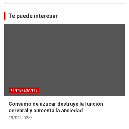
a
r
c
Te puede interesar
h
+ INTERESANTE
Consumo de azúcar destruye la función
cerebral y aumenta la ansiedad
19/04/2026