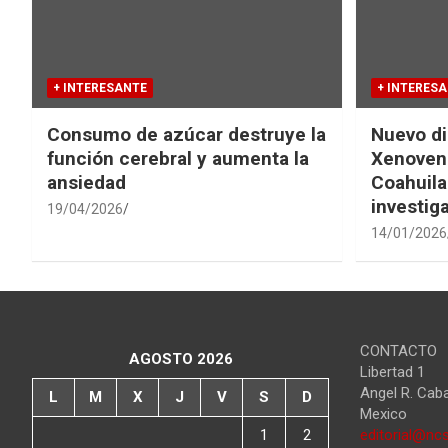
+ INTERESANTE
+ INTERES
Consumo de azúcar destruye la
Nuevo di
función cerebral y aumenta la
Xenovena
ansiedad
Coahuila
investig
19/04/2026
14/01/2026
CONTACTO
AGOSTO 2026
Libertad 1
Angel R. Cab
L
M
X
J
V
S
D
Mexico
1
2
editorial@ncs