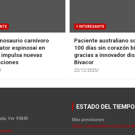
ANTE
+ INTERESANTE
nosaurio carnívoro
Paciente australiano s
tor espinosai en
100 días sin corazón b
 impulsa nuevas
gracias a innovador dis
aciones
Bivacor
22/12/2025
ESTADO DEL TIEMPO
ada
,
Ver
95840
Más previsiones:
https://oneweather.org/es/sevil
tv.info