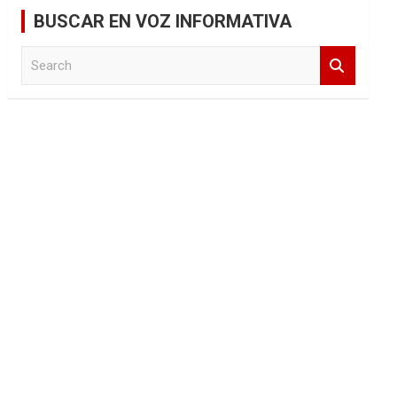
BUSCAR EN VOZ INFORMATIVA
S
e
a
r
c
h