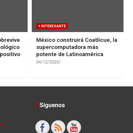
+ INTERESANTE
obrevive
México construirá Coatlicue, la
iológico
supercomputadora más
positivo
potente de Latinoamérica
04/12/2025
Síguenos
by
le/