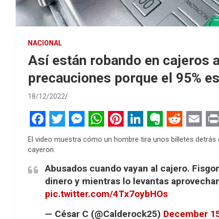
NACIONAL
Así están robando en cajeros 
precauciones porque el 95% 
18/12/2022
F
T
M
W
P
L
E
R
E
P
El video muestra cómo un hombre tira unos billetes detrás de
a
w
e
h
i
i
v
e
m
r
cayeron.
c
i
s
a
n
n
e
d
a
i
Abusados cuando vayan al cajero. Fisgon
e
t
s
t
t
k
r
d
i
n
dinero y mientras lo levantas aprovechan 
b
t
e
s
e
e
n
i
l
t
pic.twitter.com/4Tx7oybHOs
o
e
n
A
r
d
o
t
— César C (@Calderock25)
December 15