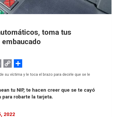
automáticos, toma tus
es embaucado
C
S
 su víctima y le toca el brazo para decirle que se le
o
h
p
a
ean tu NIP, te hacen creer que se te cayó
y
r
para robarte la tarjeta.
L
e
i
, 2022