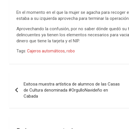
o
r
g
p
e
I
t
k
e
p
s
n
e
En el momento en el que la mujer se agacha para recoger el 
estaba a su izquierda aprovecha para terminar la operación 
r
t
Aprovechando la confusión, por no saber dónde quedó su tar
delincuentes ya tienen los elementos necesarios para vaci
dinero que tiene la tarjeta y el NIP.
Tags:
Cajeros automáticos
,
robo
Navegación
Exitosa muestra artística de alumnos de las Casas
de
de Cultura denominada #OrgulloNavideño en
Cabada
entradas