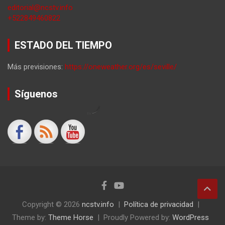
editorial@ncstv.info
+522849460822
ESTADO DEL TIEMPO
Más previsiones:
https://oneweather.org/es/seville/
Síguenos
by
Copyright © 2026
ncstv.info
Política de privacidad
Theme by:
Theme Horse
Proudly Powered by:
WordPress