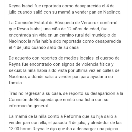
in
o
h
Reyna Isabel fue reportada como desaparecida el 4 de
b
er
n
s
es
dI
ot
di
t
py
ar
julio cuando salió con su mamá a vender pan en Naolinco.
o
g
A
t
n
e
t
Li
e
La Comisión Estatal de Búsqueda de Veracruz confirmó
o
er
p
n
que Reyna Isabel, una niña de 12 años de edad, fue
k
p
encontrada sin vida en un camino rural del municipio de
k
Naolinco; la niña había sido reportada como desaparecida
el 4 de julio cuando salió de su casa.
De acuerdo con reportes de medios locales, el cuerpo de
Reyna fue encontrado con signos de violencia física y
sexual; la niña había sido vista por última vez en calles de
Naolinco, a dónde salía a vender pan para ayudar a su
familia.
Tras no regresar a su casa, se reportó su desaparición a la
Comisión de Búsqueda que emitió una ficha con su
información general.
La mamá de la niña contó a Reforma que su hija salió a
vender pan con ella, el pasado 4 de julio, y alrededor de las
13:00 horas Reyna le dijo que iba a descargar una página