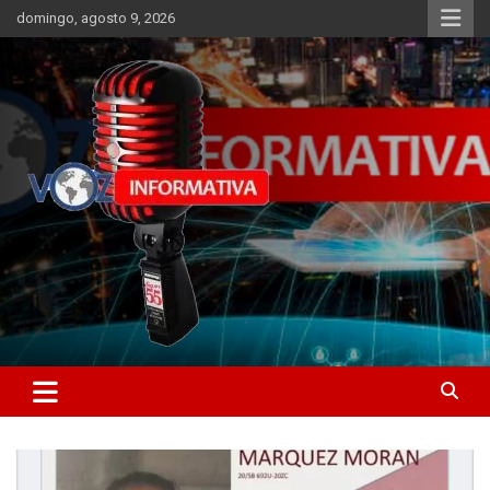
Skip
domingo, agosto 9, 2026
to
content
Libertad informativa
ncstv.info