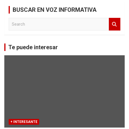
BUSCAR EN VOZ INFORMATIVA
S
e
a
r
c
Te puede interesar
h
+ INTERESANTE