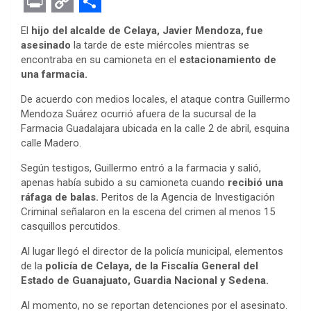
F
T
M
W
P
L
E
R
E
a
w
e
h
i
i
v
e
m
P
C
S
El
hijo del alcalde de Celaya, Javier Mendoza, fue
c
i
s
a
n
n
e
d
a
r
o
h
asesinado
la tarde de este miércoles mientras se
encontraba en su camioneta en el
estacionamiento de
e
t
s
t
t
k
r
d
i
i
p
a
una farmacia.
b
t
e
s
e
e
n
i
l
n
y
r
De acuerdo con medios locales, el ataque contra Guillermo
o
e
n
A
r
d
o
t
t
L
e
Mendoza Suárez ocurrió afuera de la sucursal de la
o
r
g
p
e
I
t
i
Farmacia Guadalajara ubicada en la calle 2 de abril, esquina
calle Madero.
k
e
p
s
n
e
n
Según testigos, Guillermo entró a la farmacia y salió,
r
t
k
apenas había subido a su camioneta cuando
recibió una
ráfaga de balas.
Peritos de la Agencia de Investigación
Criminal señalaron en la escena del crimen al menos 15
casquillos percutidos.
Al lugar llegó el director de la policía municipal, elementos
de la
policía de Celaya, de la Fiscalía General del
Estado de Guanajuato, Guardia Nacional y Sedena.
Al momento, no se reportan detenciones por el asesinato.