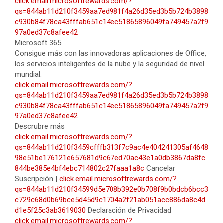
click.email.microsoftrewards.com/?
qs=844ab11d210f3459aa7ed981f4a26d35ed3b5b724b3898
c930b84f78ca43fffab651c14ec51865896049fa749457a2f9
97a0ed37c8afee42
Microsoft 365
Consigue más con las innovadoras aplicaciones de Office,
los servicios inteligentes de la nube y la seguridad de nivel
mundial.
click.email.microsoftrewards.com/?
qs=844ab11d210f3459aa7ed981f4a26d35ed3b5b724b3898
c930b84f78ca43fffab651c14ec51865896049fa749457a2f9
97a0ed37c8afee42
Descrubre más
click.email.microsoftrewards.com/?
qs=844ab11d210f3459cfffb313f7c9ac4e404241305af4648
98e51be176121e657681d9c67ed70ac43e1a0db3867da8fc
844be385e4bf4ebc714802c27faaa1a8c
Cancelar
Suscripción |
click.email.microsoftrewards.com/?
qs=844ab11d210f34599d5e708b392e0b708f9b0bdcb6bcc3
c729c68d0b69bce5d45d9c1704a2f21ab051acc886da8c4d
d1e5f25c3ab3619030
Declaración de Privacidad
click.email.microsoftrewards.com/?