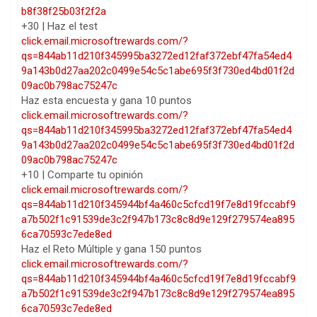
b8f38f25b03f2f2a
+30 | Haz el test
click.email.microsoftrewards.com/?
qs=844ab11d210f345995ba3272ed12faf372ebf47fa54ed4
9a143b0d27aa202c0499e54c5c1abe695f3f730ed4bd01f2d
09ac0b798ac75247c
Haz esta encuesta y gana 10 puntos
click.email.microsoftrewards.com/?
qs=844ab11d210f345995ba3272ed12faf372ebf47fa54ed4
9a143b0d27aa202c0499e54c5c1abe695f3f730ed4bd01f2d
09ac0b798ac75247c
+10 | Comparte tu opinión
click.email.microsoftrewards.com/?
qs=844ab11d210f345944bf4a460c5cfcd19f7e8d19fccabf9
a7b502f1c91539de3c2f947b173c8c8d9e129f279574ea895
6ca70593c7ede8ed
Haz el Reto Múltiple y gana 150 puntos
click.email.microsoftrewards.com/?
qs=844ab11d210f345944bf4a460c5cfcd19f7e8d19fccabf9
a7b502f1c91539de3c2f947b173c8c8d9e129f279574ea895
6ca70593c7ede8ed