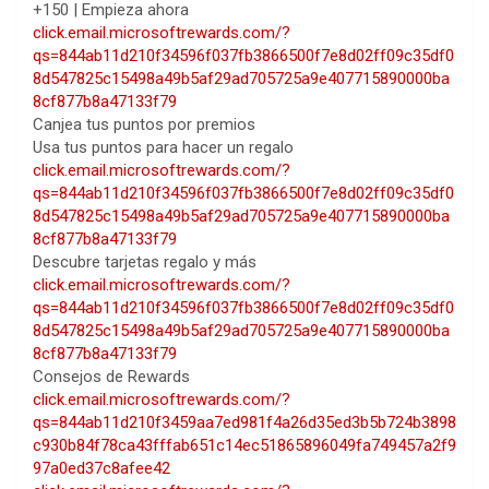
+150 | Empieza ahora
click.email.microsoftrewards.com/?
qs=844ab11d210f34596f037fb3866500f7e8d02ff09c35df0
8d547825c15498a49b5af29ad705725a9e407715890000ba
8cf877b8a47133f79
Canjea tus puntos
por premios
Usa tus puntos para hacer un regalo
click.email.microsoftrewards.com/?
qs=844ab11d210f34596f037fb3866500f7e8d02ff09c35df0
8d547825c15498a49b5af29ad705725a9e407715890000ba
8cf877b8a47133f79
Descubre tarjetas regalo y más
click.email.microsoftrewards.com/?
qs=844ab11d210f34596f037fb3866500f7e8d02ff09c35df0
8d547825c15498a49b5af29ad705725a9e407715890000ba
8cf877b8a47133f79
Consejos de Rewards
click.email.microsoftrewards.com/?
qs=844ab11d210f3459aa7ed981f4a26d35ed3b5b724b3898
c930b84f78ca43fffab651c14ec51865896049fa749457a2f9
97a0ed37c8afee42