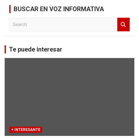
BUSCAR EN VOZ INFORMATIVA
S
e
a
r
c
Te puede interesar
h
+ INTERESANTE