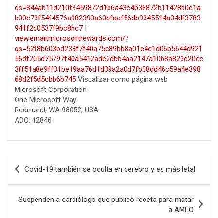
qs=844ab11d210f3459872d1b6a43c4b38872b11428b0e1a
b00c73f54f4576a982393a60bfacf56db9345514a34df3783
941f2c0537f9bc8bc7
|
view.email.microsoftrewards.com/?
qs=52f8b603bd233f7f40a75c89bb8a01e4e1d06b5644d921
56df205d75797f40a5412ade2dbb4aa2147a10b8a823e20cc
3ff51a8e9ff31be19aa76d1d39a2a0d7fb38dd46c59a4e398
68d2f5d5cbb6b745
Visualizar como página web
Microsoft Corporation
One Microsoft Way
Redmond, WA 98052, USA
ADO: 12846
Navegación
Covid-19 también se oculta en cerebro y es más letal
de
entradas
Suspenden a cardiólogo que publicó receta para matar
a AMLO