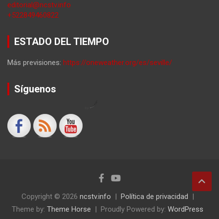
editorial@ncstv.info
+522849460822
ESTADO DEL TIEMPO
Más previsiones:
https://oneweather.org/es/seville/
Síguenos
by
Copyright © 2026
ncstv.info
Política de privacidad
Theme by:
Theme Horse
Proudly Powered by:
WordPress