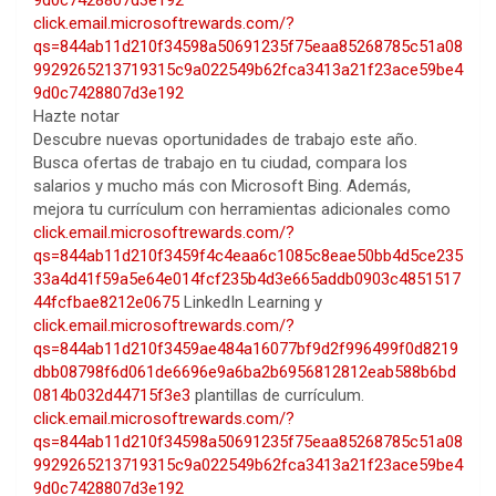
9d0c7428807d3e192
click.email.microsoftrewards.com/?
qs=844ab11d210f34598a50691235f75eaa85268785c51a08
9929265213719315c9a022549b62fca3413a21f23ace59be4
9d0c7428807d3e192
Hazte notar
Descubre nuevas oportunidades de trabajo este año.
Busca ofertas de trabajo en tu ciudad, compara los
salarios y mucho más con Microsoft Bing. Además,
mejora tu currículum con herramientas adicionales como
click.email.microsoftrewards.com/?
qs=844ab11d210f3459f4c4eaa6c1085c8eae50bb4d5ce235
33a4d41f59a5e64e014fcf235b4d3e665addb0903c4851517
44fcfbae8212e0675
LinkedIn Learning y
click.email.microsoftrewards.com/?
qs=844ab11d210f3459ae484a16077bf9d2f996499f0d8219
dbb08798f6d061de6696e9a6ba2b6956812812eab588b6bd
0814b032d44715f3e3
plantillas de currículum.
click.email.microsoftrewards.com/?
qs=844ab11d210f34598a50691235f75eaa85268785c51a08
9929265213719315c9a022549b62fca3413a21f23ace59be4
9d0c7428807d3e192