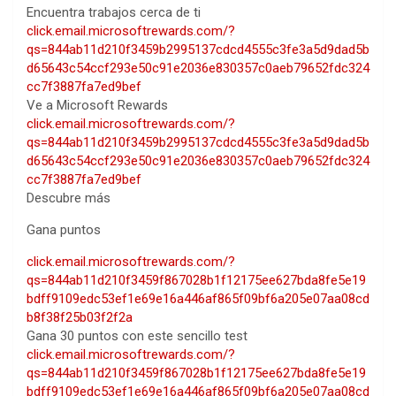
Encuentra trabajos cerca de ti
click.email.microsoftrewards.com/?
qs=844ab11d210f3459b2995137cdcd4555c3fe3a5d9dad5b
d65643c54ccf293e50c91e2036e830357c0aeb79652fdc324
cc7f3887fa7ed9bef
Ve a
Microsoft Rewards
click.email.microsoftrewards.com/?
qs=844ab11d210f3459b2995137cdcd4555c3fe3a5d9dad5b
d65643c54ccf293e50c91e2036e830357c0aeb79652fdc324
cc7f3887fa7ed9bef
Descubre más
Gana puntos
click.email.microsoftrewards.com/?
qs=844ab11d210f3459f867028b1f12175ee627bda8fe5e19
bdff9109edc53ef1e69e16a446af865f09bf6a205e07aa08cd
b8f38f25b03f2f2a
Gana 30 puntos con este sencillo test
click.email.microsoftrewards.com/?
qs=844ab11d210f3459f867028b1f12175ee627bda8fe5e19
bdff9109edc53ef1e69e16a446af865f09bf6a205e07aa08cd