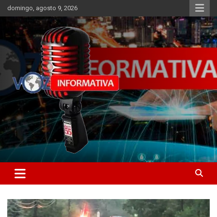
Skip
domingo, agosto 9, 2026
to
content
Libertad informativa
ncstv.info