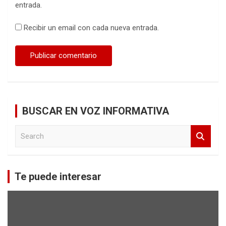
entrada.
Recibir un email con cada nueva entrada.
BUSCAR EN VOZ INFORMATIVA
S
e
a
r
c
Te puede interesar
h