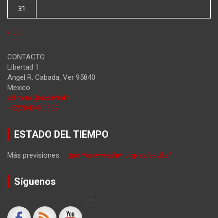
31
« Jul
CONTACTO
Libertad 1
Angel R. Cabada
,
Ver
95840
Mexico
editorial@ncstv.info
+522849460822
ESTADO DEL TIEMPO
Más previsiones:
https://oneweather.org/es/seville/
Síguenos
by