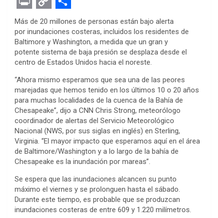
F
T
M
W
P
L
E
R
E
a
w
e
h
i
i
v
e
m
P
C
S
Más de 20 millones de personas están bajo alerta
c
i
s
a
n
n
e
d
a
r
o
h
por inundaciones costeras, incluidos los residentes de
Baltimore y Washington, a medida que un gran y
e
t
s
t
t
k
r
d
i
i
p
a
potente sistema de baja presión se desplaza desde el
b
t
e
s
e
e
n
i
l
n
y
r
centro de Estados Unidos hacia el noreste.
o
e
n
A
r
d
o
t
t
L
e
“Ahora mismo esperamos que sea una de las peores
o
r
g
p
e
I
t
i
marejadas que hemos tenido en los últimos 10 o 20 años
para muchas localidades de la cuenca de la Bahía de
k
e
p
s
n
e
n
Chesapeake”, dijo a CNN Chris Strong, meteorólogo
r
t
coordinador de alertas del Servicio Meteorológico
k
Nacional (NWS, por sus siglas en inglés) en Sterling,
Virginia. “El mayor impacto que esperamos aquí en el área
de Baltimore/Washington y a lo largo de la bahía de
Chesapeake es la inundación por mareas”.
Se espera que las inundaciones alcancen su punto
máximo el viernes y se prolonguen hasta el sábado.
Durante este tiempo, es probable que se produzcan
inundaciones costeras de entre 609 y 1.220 milímetros.