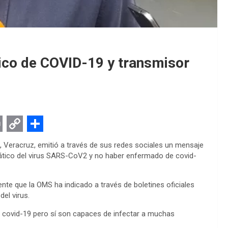
ico de COVID-19 y transmisor
C
S
, Veracruz, emitió a través de sus redes sociales un mensaje
o
h
mático del virus SARS-CoV2 y no haber enfermado de covid-
p
a
y
r
nte que la OMS ha indicado a través de boletines oficiales
el virus.
L
e
 covid-19 pero sí son capaces de infectar a muchas
i