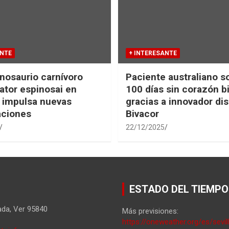
ANTE
+ INTERESANTE
nosaurio carnívoro
Paciente australiano s
tor espinosai en
100 días sin corazón b
 impulsa nuevas
gracias a innovador dis
aciones
Bivacor
22/12/2025
ESTADO DEL TIEMPO
ada
,
Ver
95840
Más previsiones:
https://oneweather.org/es/sevil