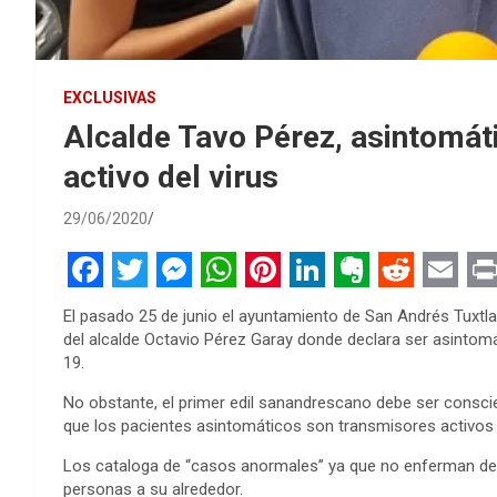
EXCLUSIVAS
Alcalde Tavo Pérez, asintomát
activo del virus
29/06/2020
F
T
M
W
P
L
E
R
E
P
El pasado 25 de junio el ayuntamiento de San Andrés Tuxtla
a
w
e
h
i
i
v
e
m
r
del alcalde Octavio Pérez Garay donde declara ser asinto
19.
c
i
s
a
n
n
e
d
a
i
e
t
s
t
t
k
r
d
i
n
No obstante, el primer edil sanandrescano debe ser conscie
que los pacientes asintomáticos son transmisores activos d
b
t
e
s
e
e
n
i
l
t
Los cataloga de “casos anormales” ya que no enferman de
o
e
n
A
r
d
o
t
personas a su alrededor.