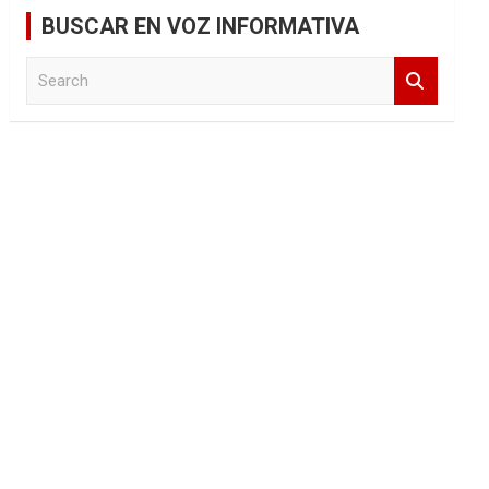
BUSCAR EN VOZ INFORMATIVA
S
e
a
r
c
h