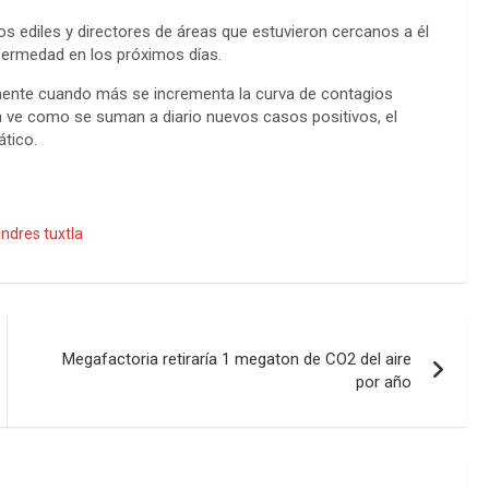
n
s ediles y directores de áreas que estuvieron cercanos a él
k
nfermedad en los próximos días.
amente cuando más se incrementa la curva de contagios
a ve como se suman a diario nuevos casos positivos, el
tico.
ndres tuxtla
Megafactoria retiraría 1 megaton de CO2 del aire
por año