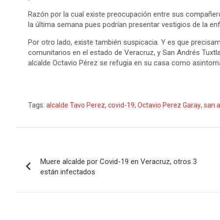
o
r
g
p
e
I
t
Razón por la cual existe preocupación entre sus compañero
k
e
p
s
n
e
la última semana pues podrían presentar vestigios de la e
r
t
Por otro lado, existe también suspicacia. Y es que precis
comunitarios en el estado de Veracruz, y San Andrés Tuxtl
alcalde Octavio Pérez se refugia en su casa como asintomá
Tags:
alcalde Tavo Perez
,
covid-19
,
Octavio Perez Garay
,
san a
Navegación
Muere alcalde por Covid-19 en Veracruz, otros 3
de
están infectados
entradas