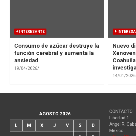
+ INTERESANTE
+ INTERES
Consumo de azúcar destruye la
Nuevo di
función cerebral y aumenta la
Xenovena
ansiedad
Coahuila
investig
19/04/2026
14/01/2026
CONTACTO
AGOSTO 2026
Libertad 1
Angel R. Cab
L
M
X
J
V
S
D
Mexico