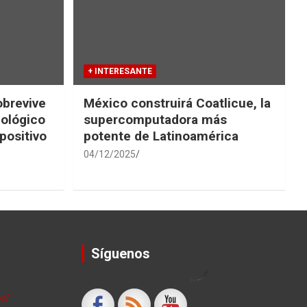
+ INTERESANTE
obrevive
México construirá Coatlicue, la
iológico
supercomputadora más
positivo
potente de Latinoamérica
04/12/2025
Síguenos
by
le/