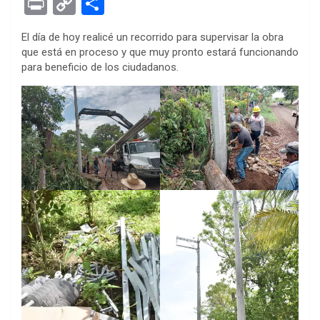
Pr
C
S
ce
tt
se
at
er
ke
rn
d
ail
in
o
h
El día de hoy realicé un recorrido para supervisar la obra
b
er
n
s
es
dI
ot
di
t
py
ar
que está en proceso y que muy pronto estará funcionando
o
g
A
t
n
e
t
Li
e
para beneficio de los ciudadanos.
o
er
p
n
k
p
k