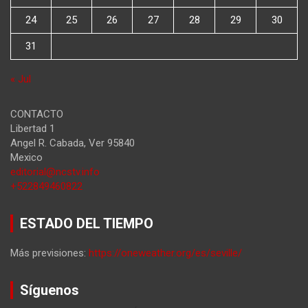
24
25
26
27
28
29
30
31
« Jul
CONTACTO
Libertad 1
Angel R. Cabada
,
Ver
95840
Mexico
editorial@ncstv.info
+522849460822
ESTADO DEL TIEMPO
Más previsiones:
https://oneweather.org/es/seville/
Síguenos