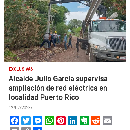
EXCLUSIVAS
Alcalde Julio García supervisa
ampliación de red eléctrica en
localidad Puerto Rico
12/07/2023
F
T
M
W
Pi
Li
E
R
E
a
wi
es
h
nt
n
ve
e
m