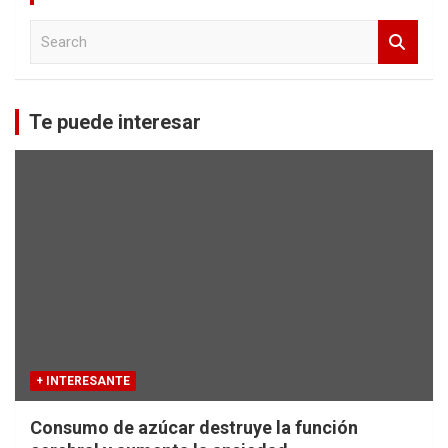
S
e
a
r
c
Te puede interesar
h
+ INTERESANTE
Consumo de azúcar destruye la función