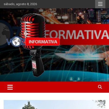
Skip
sábado, agosto 8, 2026
to
content
Libertad informativa
ncstv.info