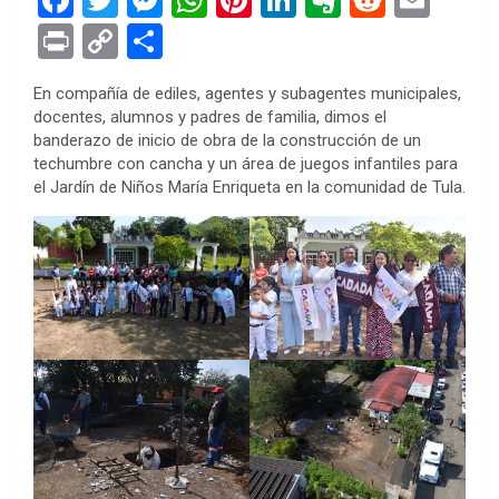
a
wi
es
h
nt
n
ve
e
m
Pr
C
S
ce
tt
se
at
er
ke
rn
d
ail
in
o
h
En compañía de ediles, agentes y subagentes municipales,
b
er
n
s
es
dI
ot
di
t
py
ar
docentes, alumnos y padres de familia, dimos el
o
g
A
t
n
e
t
Li
e
banderazo de inicio de obra de la construcción de un
techumbre con cancha y un área de juegos infantiles para
o
er
p
n
el Jardín de Niños María Enriqueta en la comunidad de Tula.
k
p
k