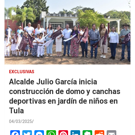
EXCLUSIVAS
Alcalde Julio García inicia
construcción de domo y canchas
deportivas en jardín de niños en
Tula
04/03/2025
F
T
M
W
Pi
Li
E
R
E