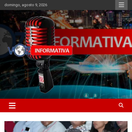
Skip
domingo, agosto 9, 2026
to
content
Libertad informativa
ncstv.info