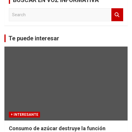
S
e
a
r
c
Te puede interesar
h
+ INTERESANTE
Consumo de azúcar destruye la función