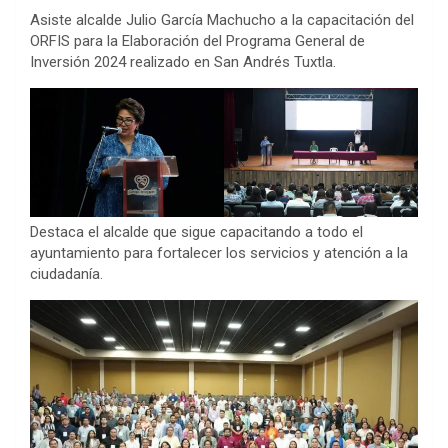
in
o
h
Asiste alcalde Julio García Machucho a la capacitación del
b
er
n
s
es
dI
ot
di
t
py
ar
ORFIS para la Elaboración del Programa General de
o
g
A
t
n
e
t
Li
e
Inversión 2024 realizado en San Andrés Tuxtla.
o
er
p
n
k
p
k
Destaca el alcalde que sigue capacitando a todo el
ayuntamiento para fortalecer los servicios y atención a la
ciudadanía.