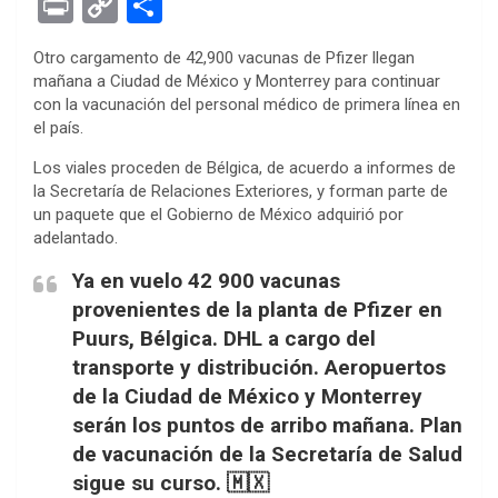
Pr
C
S
ce
tt
se
at
er
ke
rn
d
ail
in
o
h
Otro cargamento de 42,900 vacunas de Pfizer llegan
b
er
n
s
es
dI
ot
di
t
py
ar
mañana a Ciudad de México y Monterrey para continuar
o
g
A
t
n
e
t
Li
e
con la vacunación del personal médico de primera línea en
el país.
o
er
p
n
k
p
Los viales proceden de Bélgica, de acuerdo a informes de
k
la Secretaría de Relaciones Exteriores, y forman parte de
un paquete que el Gobierno de México adquirió por
adelantado.
Ya en vuelo 42 900 vacunas
provenientes de la planta de Pfizer en
Puurs, Bélgica. DHL a cargo del
transporte y distribución. Aeropuertos
de la Ciudad de México y Monterrey
serán los puntos de arribo mañana. Plan
de vacunación de la Secretaría de Salud
sigue su curso. 🇲🇽