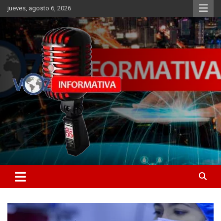
Skip
jueves, agosto 6, 2026
to
content
Libertad informativa
ncstv.info