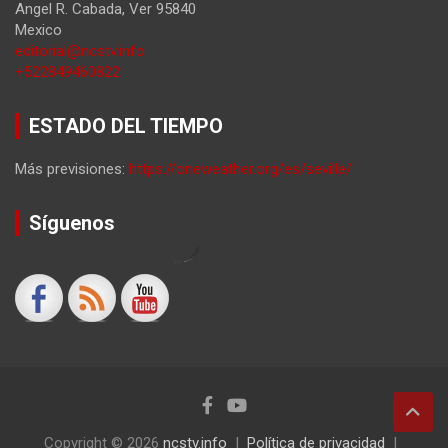
Angel R. Cabada
,
Ver
95840
Mexico
editorial@ncstv.info
+522849460822
ESTADO DEL TIEMPO
Más previsiones:
https://oneweather.org/es/seville/
Síguenos
by
Copyright © 2026
ncstv.info
Política de privacidad