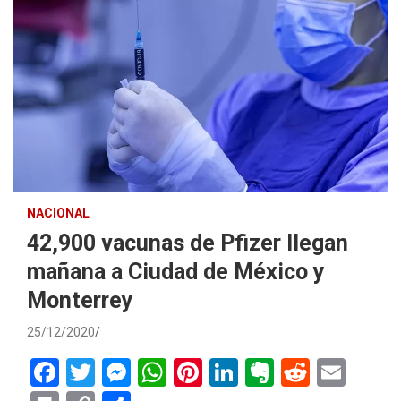
NACIONAL
42,900 vacunas de Pfizer llegan
mañana a Ciudad de México y
Monterrey
25/12/2020
F
T
M
W
Pi
Li
E
R
E
a
wi
es
h
nt
n
ve
e
m