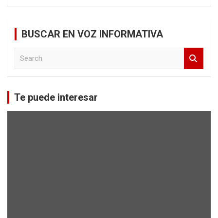
BUSCAR EN VOZ INFORMATIVA
S
e
a
r
c
Te puede interesar
h