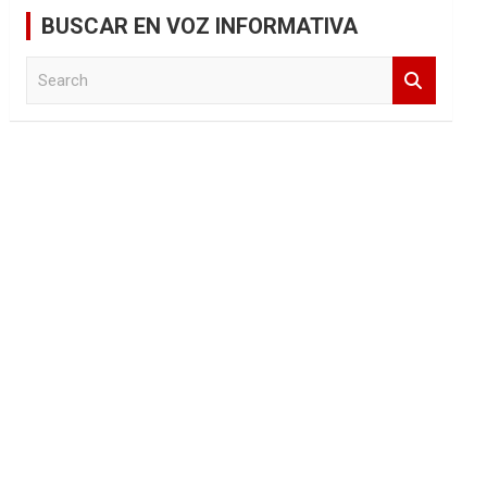
BUSCAR EN VOZ INFORMATIVA
S
e
a
r
c
h