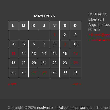
CONTACTO
MAYO 2026
Libertad 1
Angel R. Cab
L
M
X
J
V
S
D
Mexico
1
2
3
editorial@ncs
+522849460
4
5
6
7
8
9
10
11
12
13
14
15
16
17
18
19
20
21
22
23
24
25
26
27
28
29
30
31
« Abr
Jun »
Copyright © 2026
ncstv.info
Política de privacidad
Theme 