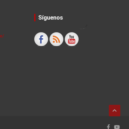
Síguenos
by
le/