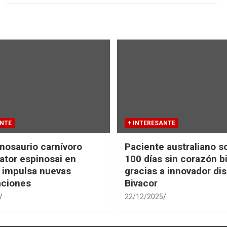
ANTE
+ INTERESANTE
nosaurio carnívoro
Paciente australiano s
tor espinosai en
100 días sin corazón b
 impulsa nuevas
gracias a innovador dis
aciones
Bivacor
22/12/2025