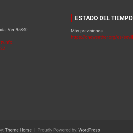
ESTADO DEL TIEMPO
ada
,
Ver
95840
Más previsiones:
https://oneweather.org/es/sevil
tv.info
822
by:
Theme Horse
Proudly Powered by:
WordPress