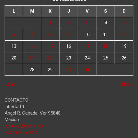
L
M
X
J
V
S
D
1
2
3
4
5
6
7
8
9
10
11
12
13
14
15
16
17
18
19
20
21
22
23
24
25
26
27
28
29
30
31
« Sep
Nov »
CONTACTO
Libertad 1
Angel R. Cabada
,
Ver
95840
Mexico
editorial@ncstv.info
+522849460822