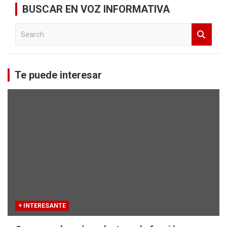
BUSCAR EN VOZ INFORMATIVA
S
e
a
r
c
Te puede interesar
h
+ INTERESANTE