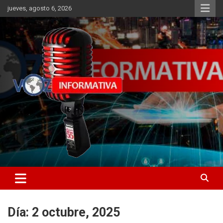
Skip
jueves, agosto 6, 2026
to
content
Libertad informativa
ncstv.info
Día:
2 octubre, 2025